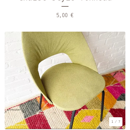
5,00
€
1
/ 7